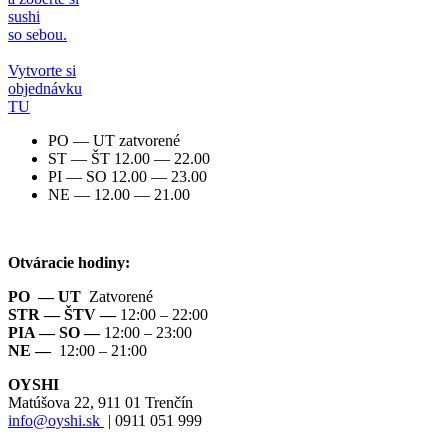
sushi
so sebou.
Vytvorte si
objednávku
TU
PO — UT zatvorené
ST — ŠT 12.00 — 22.00
PI — SO 12.00 — 23.00
NE — 12.00 — 21.00
Otváracie hodiny:
PO
— UT
Zatvorené
STR — ŠTV —
12:00 – 22:00
PIA — SO
—
12:00 – 23:00
NE
—
12:00 – 21:00
OYSHI
Matúšova 22, 911 01 Trenčín
info@oyshi.sk
| 0911 051 999