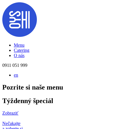
Menu
Catering
O nás
0911 051 999
en
Pozrite si naše menu
Týždenný špeciál
Zobraziť
Nečakajte
a zoberte si